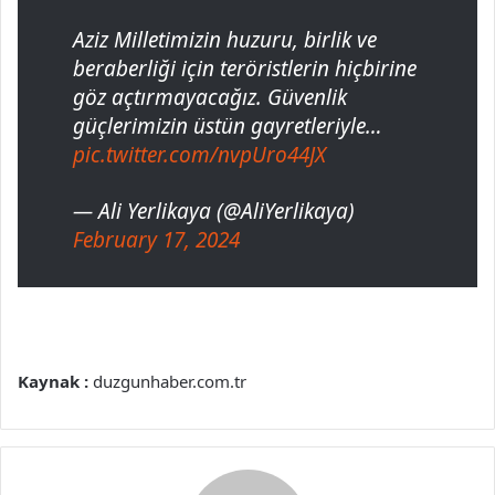
Aziz Milletimizin huzuru, birlik ve
beraberliği için teröristlerin hiçbirine
göz açtırmayacağız. Güvenlik
güçlerimizin üstün gayretleriyle…
pic.twitter.com/nvpUro44JX
— Ali Yerlikaya (@AliYerlikaya)
February 17, 2024
Kaynak :
duzgunhaber.com.tr