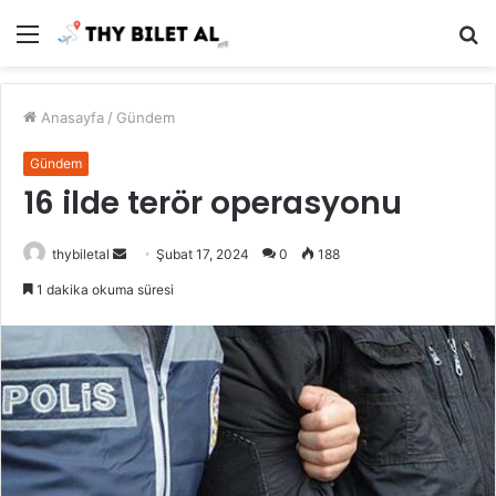
Menü
A
y
...
Anasayfa
/
Gündem
Gündem
16 ilde terör operasyonu
Bir
thybiletal
Şubat 17, 2024
0
188
e-
1 dakika okuma süresi
posta
göndermek