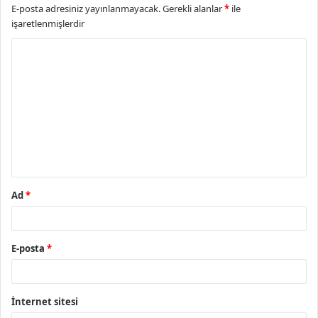
E-posta adresiniz yayınlanmayacak.
Gerekli alanlar
*
ile
işaretlenmişlerdir
Y
o
r
u
m
*
Ad
*
E-posta
*
İnternet sitesi