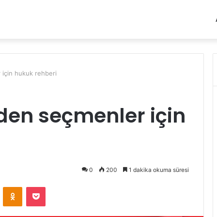
r için hukuk rehberi
nden seçmenler için
0
200
1 dakika okuma süresi
VKontakte
Odnoklassniki
Pocket