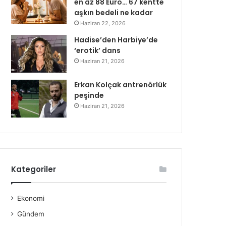
en az 88 Euro… 67 kentte
aşkın bedeli ne kadar
Haziran 22, 2026
Hadise’den Harbiye’de
‘erotik’ dans
Haziran 21, 2026
Erkan Kolçak antrenörlük
peşinde
Haziran 21, 2026
Kategoriler
Ekonomi
Gündem