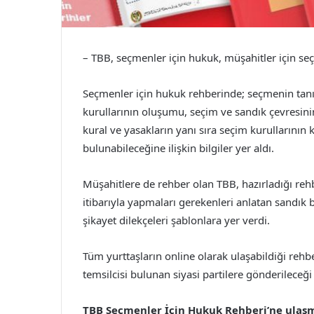
– TBB, seçmenler için hukuk, müşahitler için se
Seçmenler için hukuk rehberinde; seçmenin tanım
kurullarının oluşumu, seçim ve sandık çevresinin
kural ve yasakların yanı sıra seçim kurullarının 
bulunabileceğine ilişkin bilgiler yer aldı.
Müşahitlere de rehber olan TBB, hazırladığı re
itibarıyla yapmaları gerekenleri anlatan sandık b
şikayet dilekçeleri şablonlara yer verdi.
Tüm yurttaşların online olarak ulaşabildiği rehb
temsilcisi bulunan siyasi partilere gönderileceği
TBB Seçmenler İçin Hukuk Rehberi’ne ulaşma