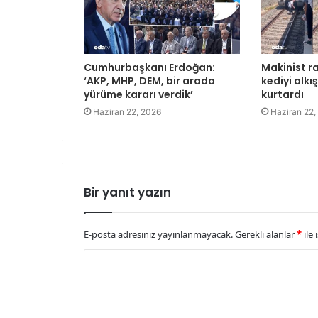
Cumhurbaşkanı Erdoğan:
Makinist ra
‘AKP, MHP, DEM, bir arada
kediyi alkı
yürüme kararı verdik’
kurtardı
Haziran 22, 2026
Haziran 22,
Bir yanıt yazın
E-posta adresiniz yayınlanmayacak.
Gerekli alanlar
*
ile 
Y
o
r