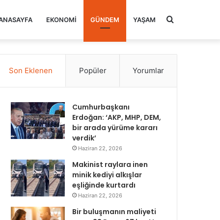
Arama
ANASAYFA
EKONOMI
GÜNDEM
YAŞAM
yap
Son Eklenen
Popüler
Yorumlar
...
Cumhurbaşkanı
Erdoğan: ‘AKP, MHP, DEM,
bir arada yürüme kararı
verdik’
Haziran 22, 2026
Makinist raylara inen
minik kediyi alkışlar
eşliğinde kurtardı
Haziran 22, 2026
Bir buluşmanın maliyeti