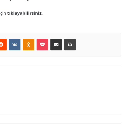
için
tıklayabilirsiniz.
erest
Reddit
VKontakte
Odnoklassniki
Pocket
E-Posta ile paylaş
Yazdır