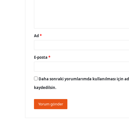
u
m
*
Ad
*
E-posta
*
Daha sonraki yorumlarımda kullanılması için adı
kaydedilsin.