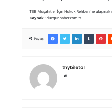
TBB Müşahitler İçin Hukuk Rehberi’ne ulaşmak 
Kaynak :
duzgunhaber.com.tr
Facebook
Twitter
LinkedIn
Tumblr
Pint
Paylaş
thybiletal
Web
sitesi