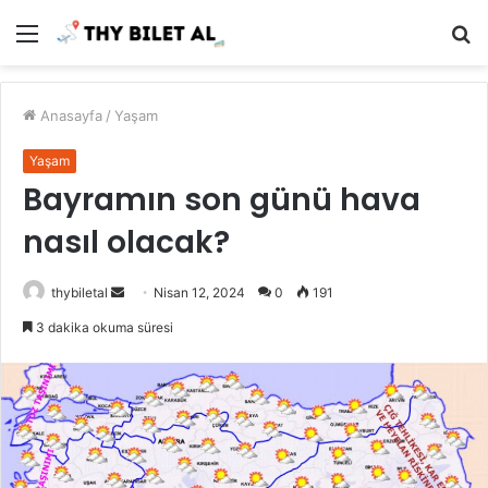
Menü
A
y
...
Anasayfa
/
Yaşam
Yaşam
Bayramın son günü hava
nasıl olacak?
Bir
thybiletal
Nisan 12, 2024
0
191
e-
3 dakika okuma süresi
posta
göndermek