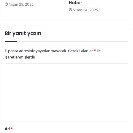
Haber
Nisan 25, 2025
Nisan 24, 2025
Bir yanıt yazın
E-posta adresiniz yayınlanmayacak.
Gerekli alanlar
*
ile
işaretlenmişlerdir
Y
o
r
u
m
*
Ad
*