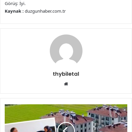
Görüş: İyi.
Kaynak :
duzgunhaber.com.tr
thybiletal
Web
sitesi