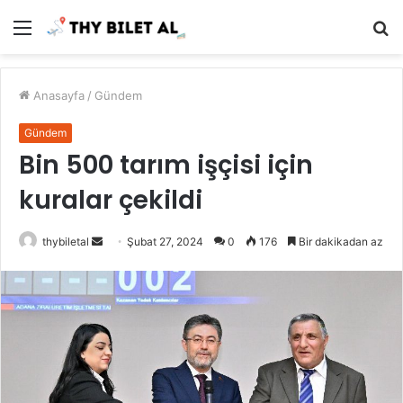
Menü
A
y
...
Anasayfa
/
Gündem
Gündem
Bin 500 tarım işçisi için
kuralar çekildi
Bir
thybiletal
Şubat 27, 2024
0
176
Bir dakikadan az
e-
posta
göndermek