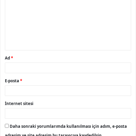
o
r
u
m
*
Ad
*
E-posta
*
İnternet sitesi
Daha sonraki yorumlarımda kullanılması için adım, e-posta
adresim ve site adresim bu tarayıcıya kaydedilsin.