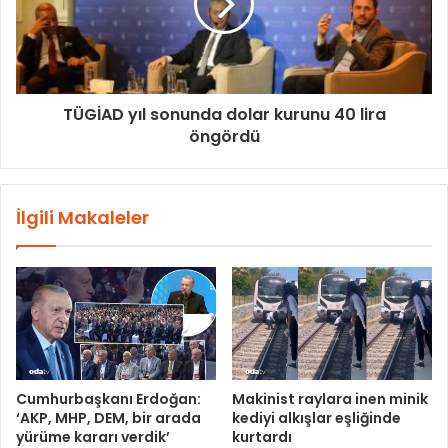
TÜGİAD yıl sonunda dolar kurunu 40 lira
öngördü
İlgili Makaleler
Cumhurbaşkanı Erdoğan:
Makinist raylara inen minik
‘AKP, MHP, DEM, bir arada
kediyi alkışlar eşliğinde
yürüme kararı verdik’
kurtardı