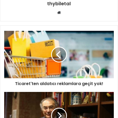
thybiletal
Web
sitesi
Ticaret'ten aldatıcı reklamlara geçit yok!