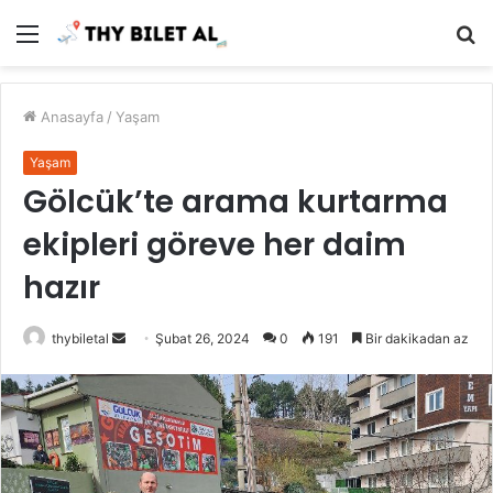
Menü
A
y
...
Anasayfa
/
Yaşam
Yaşam
Gölcük’te arama kurtarma
ekipleri göreve her daim
hazır
Bir
thybiletal
Şubat 26, 2024
0
191
Bir dakikadan az
e-
posta
göndermek