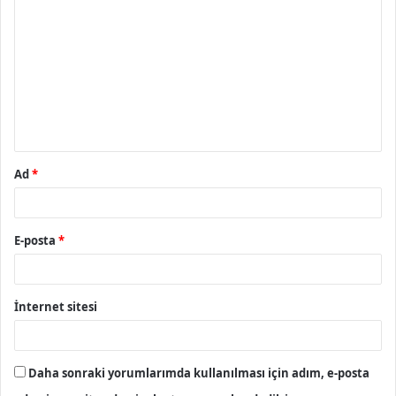
o
r
u
m
*
Ad
*
E-posta
*
İnternet sitesi
Daha sonraki yorumlarımda kullanılması için adım, e-posta