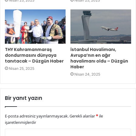
Nisan 25, 2025
Nisan 25, 2025
THY Kahramanmaraş
İstanbul Havalimanı,
dondurmasını dünyaya
Avrupa’nın en ağır
tanıtacak – Düzgün Haber
havalimanı oldu – Düzgün
Haber
Nisan 25, 2025
Nisan 24, 2025
Bir yanıt yazın
E-posta adresiniz yayınlanmayacak.
Gerekli alanlar
*
ile
işaretlenmişlerdir
Y