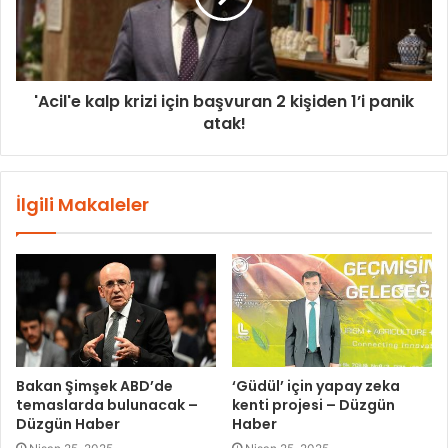
'Acil'e kalp krizi için başvuran 2 kişiden 1’i panik
atak!
İlgili Makaleler
Bakan Şimşek ABD’de
‘Güdül’ için yapay zeka
temaslarda bulunacak –
kenti projesi – Düzgün
Düzgün Haber
Haber