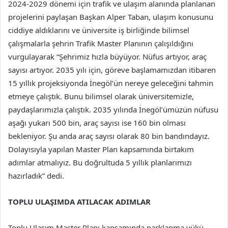
2024-2029 dönemi için trafik ve ulaşım alanında planlanan
projelerini paylaşan Başkan Alper Taban, ulaşım konusunu
ciddiye aldıklarını ve üniversite iş birliğinde bilimsel
çalışmalarla şehrin Trafik Master Planının çalışıldığını
vurgulayarak “Şehrimiz hızla büyüyor. Nüfus artıyor, araç
sayısı artıyor. 2035 yılı için, göreve başlamamızdan itibaren
15 yıllık projeksiyonda İnegöl’ün nereye geleceğini tahmin
etmeye çalıştık. Bunu bilimsel olarak üniversitemizle,
paydaşlarımızla çalıştık. 2035 yılında İnegöl’ümüzün nüfusu
aşağı yukarı 500 bin, araç sayısı ise 160 bin olması
bekleniyor. Şu anda araç sayısı olarak 80 bin bandındayız.
Dolayısıyla yapılan Master Plan kapsamında birtakım
adımlar atmalıyız. Bu doğrultuda 5 yıllık planlarımızı
hazırladık” dedi.
TOPLU ULAŞIMDA ATILACAK ADIMLAR
Toplu Ulaşım Master Planı kapsamında parklanma yükü