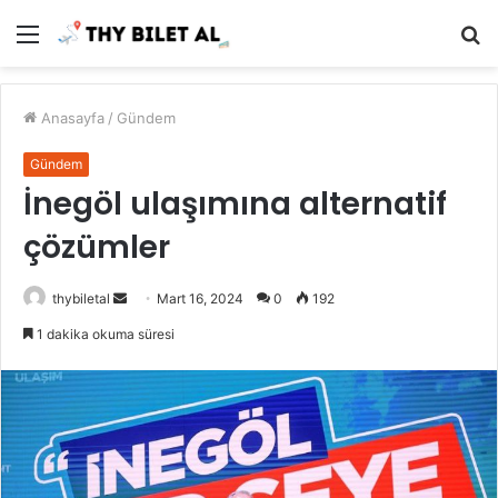
Menü
A
y
...
Anasayfa
/
Gündem
Gündem
İnegöl ulaşımına alternatif
çözümler
Bir
thybiletal
Mart 16, 2024
0
192
e-
1 dakika okuma süresi
posta
göndermek