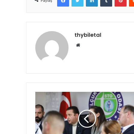
Paylaş
thybiletal
Web
sitesi