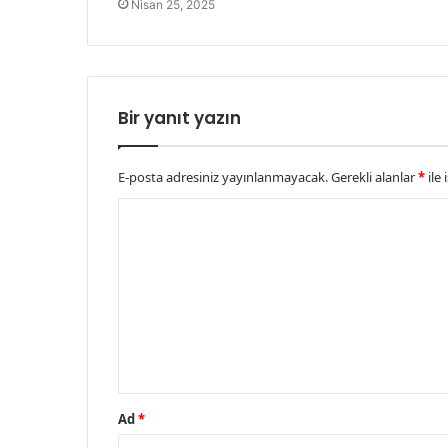
Nisan 25, 2025
Bir yanıt yazın
E-posta adresiniz yayınlanmayacak.
Gerekli alanlar
*
ile 
Y
o
r
u
m
*
Ad
*