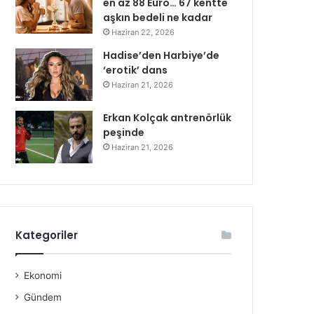
en az 88 Euro… 67 kentte
aşkın bedeli ne kadar
Haziran 22, 2026
Hadise’den Harbiye’de
‘erotik’ dans
Haziran 21, 2026
Erkan Kolçak antrenörlük
peşinde
Haziran 21, 2026
Kategoriler
Ekonomi
Gündem