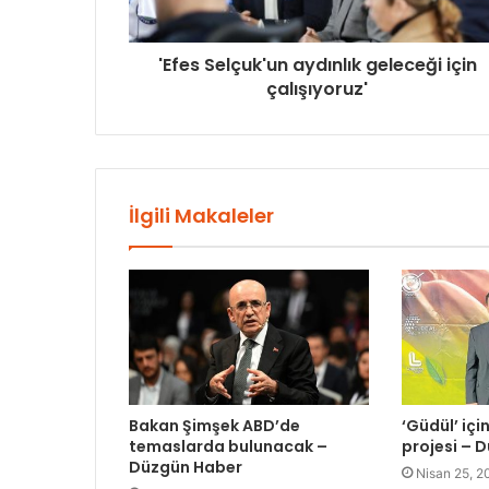
'Efes Selçuk'un aydınlık geleceği için
çalışıyoruz'
İlgili Makaleler
Bakan Şimşek ABD’de
‘Güdül’ içi
temaslarda bulunacak –
projesi – 
Düzgün Haber
Nisan 25, 2