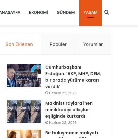
Arama
ANASAYFA
EKONOMI
GÜNDEM
YAŞAM
yap
Son Eklenen
Popüler
Yorumlar
...
Cumhurbaşkanı
Erdoğan: ‘AKP, MHP, DEM,
bir arada yürüme kararı
verdik’
Haziran 22, 2026
Makinist raylara inen
minik kediyi alkışlar
eşliğinde kurtardı
Haziran 22, 2026
Bir buluşmanın maliyeti