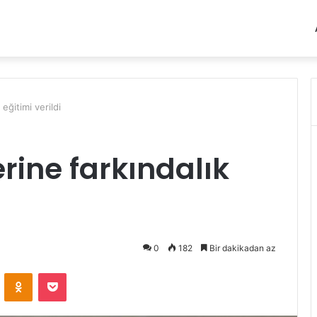
eğitimi verildi
rine farkındalık
0
182
Bir dakikadan az
VKontakte
Odnoklassniki
Pocket