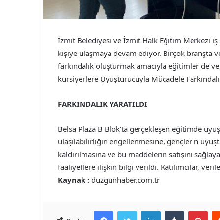
İzmit Belediyesi ve İzmit Halk Eğitim Merkezi iş b
kişiye ulaşmaya devam ediyor. Birçok branşta v
farkındalık oluşturmak amacıyla eğitimler de ver
kursiyerlere Uyuşturucuyla Mücadele Farkındalık
FARKINDALIK YARATILDI
Belsa Plaza B Blok’ta gerçekleşen eğitimde uy
ulaşılabilirliğin engellenmesine, gençlerin uyuş
kaldırılmasına ve bu maddelerin satışını sağlaya
faaliyetlere ilişkin bilgi verildi. Katılımcılar, ve
Kaynak :
duzgunhaber.com.tr
Facebook
Twitter
LinkedIn
Tumblr
Pint