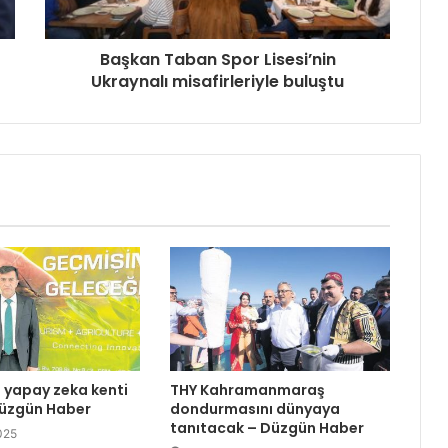
Başkan Taban Spor Lisesi’nin
Ukraynalı misafirleriyle buluştu
n yapay zeka kenti
THY Kahramanmaraş
Düzgün Haber
dondurmasını dünyaya
tanıtacak – Düzgün Haber
025