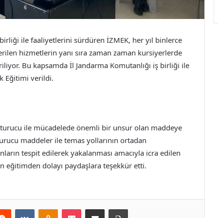
irliği ile faaliyetlerini sürdüren İZMEK, her yıl binlerce
erilen hizmetlerin yanı sıra zaman zaman kursiyerlerde
iliyor. Bu kapsamda İl Jandarma Komutanlığı iş birliği ile
 Eğitimi verildi.
uşturucu ile mücadelede önemli bir unsur olan maddeye
turucu maddeler ile temas yollarının ortadan
nların tespit edilerek yakalanması amacıyla icra edilen
rilen eğitimden dolayı paydaşlara teşekkür etti.
erest
Reddit
VKontakte
Odnoklassniki
Pocket
E-Posta ile paylaş
Yazdır