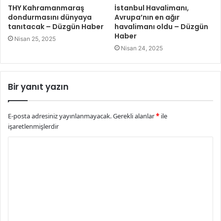
THY Kahramanmaraş
İstanbul Havalimanı,
dondurmasını dünyaya
Avrupa’nın en ağır
tanıtacak – Düzgün Haber
havalimanı oldu – Düzgün
Haber
Nisan 25, 2025
Nisan 24, 2025
Bir yanıt yazın
E-posta adresiniz yayınlanmayacak.
Gerekli alanlar
*
ile
işaretlenmişlerdir
Y
o
r
u
m
*