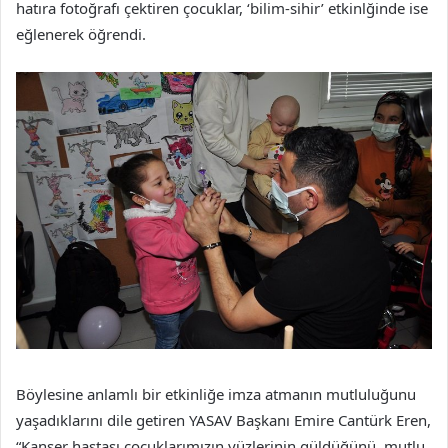
hatıra fotoğrafı çektiren çocuklar, ‘bilim-sihir’ etkinlğinde ise
eğlenerek öğrendi.
Böylesine anlamlı bir etkinliğe imza atmanın mutluluğunu
yaşadıklarını dile getiren YASAV Başkanı Emire Cantürk Eren,
“Kanser hastası çocuklarımızın yüzlerinin güldüğünü, mutlu