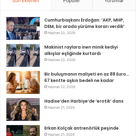
Son Eklenen
Popüler
Yorumlar
Cumhurbaşkanı Erdoğan: ‘AKP, MHP,
DEM, bir arada yürüme kararı verdik’
Haziran 22, 2026
Makinist raylara inen minik kediyi
alkışlar eşliğinde kurtardı
Haziran 22, 2026
Bir buluşmanın maliyeti en az 88 Euro…
67 kentte aşkın bedeli ne kadar
Haziran 22, 2026
Hadise’den Harbiye’de ‘erotik’ dans
Haziran 21, 2026
Erkan Kolçak antrenörlük peşinde
Haziran 21, 2026