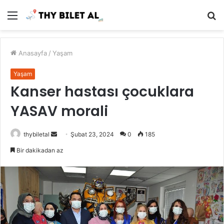
Menü
A
y
...
Anasayfa
/
Yaşam
Yaşam
Kanser hastası çocuklara
YASAV morali
Bir
thybiletal
Şubat 23, 2024
0
185
e-
Bir dakikadan az
posta
göndermek