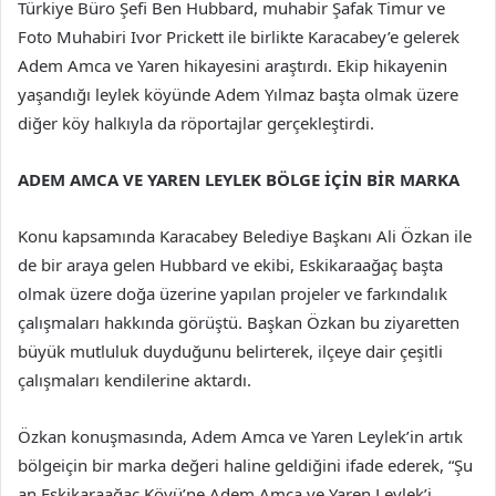
Türkiye Büro Şefi Ben Hubbard, muhabir Şafak Timur ve
Foto Muhabiri Ivor Prickett ile birlikte Karacabey’e gelerek
Adem Amca ve Yaren hikayesini araştırdı. Ekip hikayenin
yaşandığı leylek köyünde Adem Yılmaz başta olmak üzere
diğer köy halkıyla da röportajlar gerçekleştirdi.
ADEM AMCA VE YAREN LEYLEK BÖLGE İÇİN BİR MARKA
Konu kapsamında Karacabey Belediye Başkanı Ali Özkan ile
de bir araya gelen Hubbard ve ekibi, Eskikaraağaç başta
olmak üzere doğa üzerine yapılan projeler ve farkındalık
çalışmaları hakkında görüştü. Başkan Özkan bu ziyaretten
büyük mutluluk duyduğunu belirterek, ilçeye dair çeşitli
çalışmaları kendilerine aktardı.
Özkan konuşmasında, Adem Amca ve Yaren Leylek’in artık
bölgeiçin bir marka değeri haline geldiğini ifade ederek, “Şu
an Eskikaraağaç Köyü’ne Adem Amca ve Yaren Leylek’i