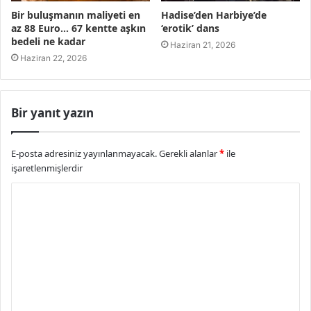
Bir buluşmanın maliyeti en
Hadise’den Harbiye’de
az 88 Euro… 67 kentte aşkın
‘erotik’ dans
bedeli ne kadar
Haziran 21, 2026
Haziran 22, 2026
Bir yanıt yazın
E-posta adresiniz yayınlanmayacak.
Gerekli alanlar
*
ile
işaretlenmişlerdir
Y
o
r
u
m
*