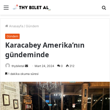
Menü
A
y
...
Anasayfa
/
Gündem
Gündem
Karacabey Amerika’nın
gündeminde
Bir
thybiletal
Mart 24, 2024
0
212
e-
1 dakika okuma süresi
posta
göndermek