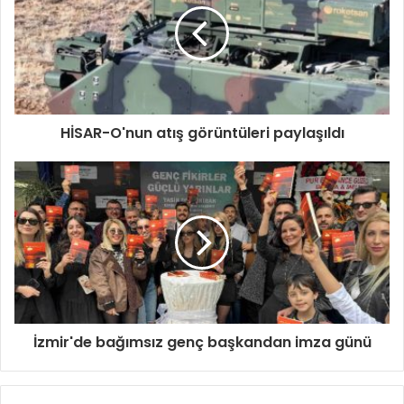
HİSAR-O'nun atış görüntüleri paylaşıldı
İzmir'de bağımsız genç başkandan imza günü