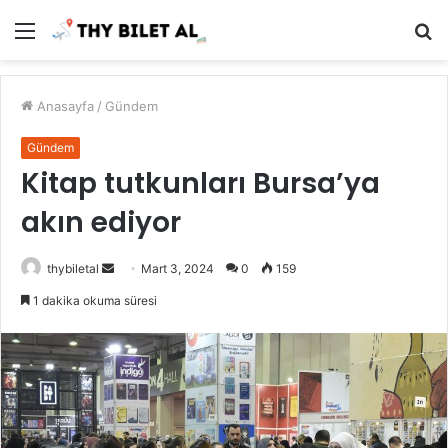
Menü
A
y
...
Anasayfa
/
Gündem
Gündem
Kitap tutkunları Bursa’ya
akın ediyor
Bir
thybiletal
Mart 3, 2024
0
159
e-
1 dakika okuma süresi
posta
göndermek