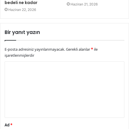
bedeli ne kadar
Haziran 21, 2026
Haziran 22, 2026
Bir yanıt yazın
E-posta adresiniz yayınlanmayacak.
Gerekli alanlar
*
ile
işaretlenmişlerdir
Y
o
r
u
m
*
Ad
*