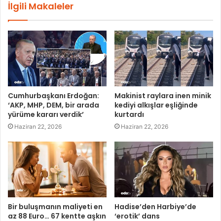
İlgili Makaleler
Cumhurbaşkanı Erdoğan:
Makinist raylara inen minik
‘AKP, MHP, DEM, bir arada
kediyi alkışlar eşliğinde
yürüme kararı verdik’
kurtardı
Haziran 22, 2026
Haziran 22, 2026
Bir buluşmanın maliyeti en
Hadise’den Harbiye’de
az 88 Euro… 67 kentte aşkın
‘erotik’ dans