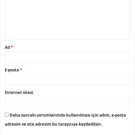
r
u
m
*
Ad
*
E-posta
*
İnternet sitesi
Daha sonraki yorumlarımda kullanılması için adım, e-posta
adresim ve site adresim bu tarayıcıya kaydedilsin.