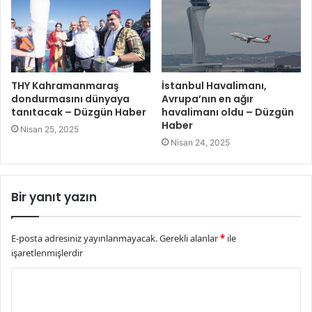
THY Kahramanmaraş
İstanbul Havalimanı,
dondurmasını dünyaya
Avrupa’nın en ağır
tanıtacak – Düzgün Haber
havalimanı oldu – Düzgün
Haber
Nisan 25, 2025
Nisan 24, 2025
Bir yanıt yazın
E-posta adresiniz yayınlanmayacak.
Gerekli alanlar
*
ile
işaretlenmişlerdir
Y
o