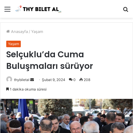
Menü
A
y
...
Anasayfa
/
Yaşam
Yaşam
Selçuklu’da Cuma
Buluşmaları sürüyor
Bir
thybiletal
Şubat 9, 2024
0
208
e-
1 dakika okuma süresi
posta
göndermek