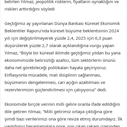
belirten Yılmaz, jeopolitik risklerin, fiyatların oynaklığını ve
riskleri arttırdığını söyledi
Geçtiğimiz ay yayınlanan Dünya Bankası Küresel Ekonomik
Beklentiler Raporu’nda küresel büyüme beklentisinin 2024
yılı için değiştirilmeyerek yüzde 2,4, 2025 için 0,3 puan
düşürülerek yüzde 2,7 olarak açıklandığına vurgu yapan
Yılmaz, “Böyle bir küresel iklimde geçtiğimiz yıldan bu yana
ekonomimizde belirsizliği azaltıcı, tüm sektörlerin önünü
daha net görebileceği politikaları hayata geçiriyoruz.
Enflasyonla mücadele, mali disiplinin sağlanması,
büyümenin dengelenmesi, cari açığın azaltılması ve
rezervlerimizin güçlendirilmesi için çalışıyoruz” dedi.
Ekonomide birçok verinin milli gelire oranla ifade edildiğini
dile getiren Yılmaz, “Milli gelirimiz ortaya çıktığına göre
şimdi bazı verilerimizi ona göre revize etmiş durumdayız. İlk
yaptığımız hesaplamalara göre, son çıkan rakam üzerinden