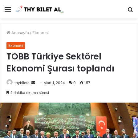
Menü
A
y
...
Anasayfa
/
Ekonomi
Ekonomi
TOBB Türkiye Sektörel
Ekonomi Şurası toplandı
Bir
thybiletal
Mart 1, 2024
0
157
e-
4 dakika okuma süresi
posta
göndermek