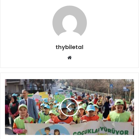
thybiletal
Web
sitesi