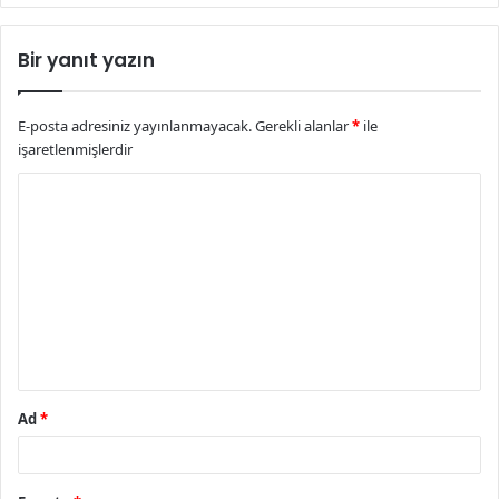
Bir yanıt yazın
E-posta adresiniz yayınlanmayacak.
Gerekli alanlar
*
ile
işaretlenmişlerdir
Y
o
r
u
m
*
Ad
*