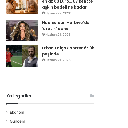
en az 88 Euro… 67 kentte
aşkın bedeli ne kadar
Haziran 22, 2026
Hadise’den Harbiye’de
‘erotik’ dans
Haziran 21, 2026
Erkan Kolçak antrenörlük
peşinde
Haziran 21, 2026
Kategoriler
Ekonomi
Gündem