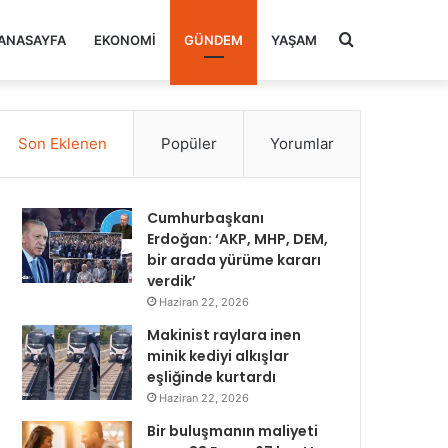
Arama
ANASAYFA
EKONOMI
GÜNDEM
YAŞAM
yap
Son Eklenen
Popüler
Yorumlar
...
Cumhurbaşkanı
Erdoğan: ‘AKP, MHP, DEM,
bir arada yürüme kararı
verdik’
Haziran 22, 2026
Makinist raylara inen
minik kediyi alkışlar
eşliğinde kurtardı
Haziran 22, 2026
Bir buluşmanın maliyeti