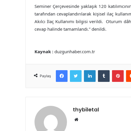
Seminer Çerçevesinde yaklaşık 120 katılımcının i
tarafından cevaplandırılarak kişisel ilaç kullan
Akılcı İlaç Kullanımı bilgisi verildi. Oturum dâ
cevap halinde tamamlandı.” denildi.
Kaynak :
duzgunhaber.com.tr
Facebook
Twitter
LinkedIn
Tumblr
Pint
Paylaş
thybiletal
Web
sitesi