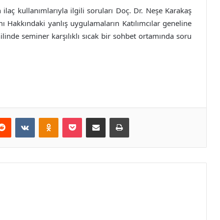
laç kullanımlarıyla ilgili soruları Doç. Dr. Neşe Karakaş
ımı Hakkındaki yanlış uygulamaların Katılımcılar geneline
hilinde seminer karşılıklı sıcak bir sohbet ortamında soru
erest
Reddit
VKontakte
Odnoklassniki
Pocket
E-Posta ile paylaş
Yazdır