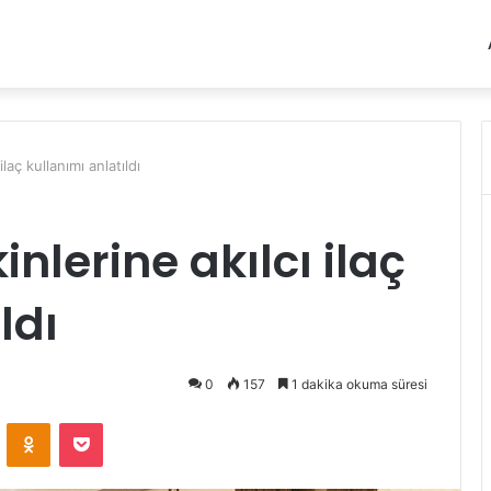
laç kullanımı anlatıldı
nlerine akılcı ilaç
ldı
0
157
1 dakika okuma süresi
VKontakte
Odnoklassniki
Pocket