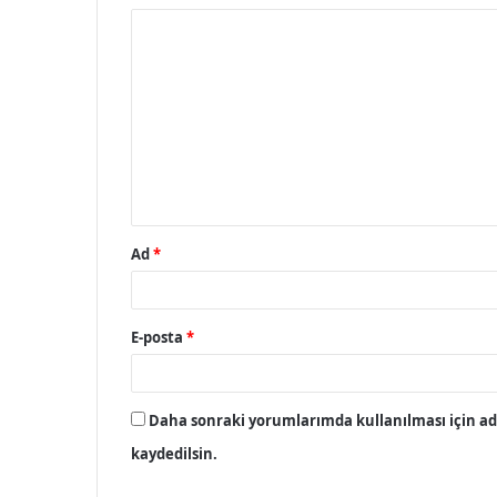
Y
o
r
u
m
*
Ad
*
E-posta
*
Daha sonraki yorumlarımda kullanılması için adı
kaydedilsin.