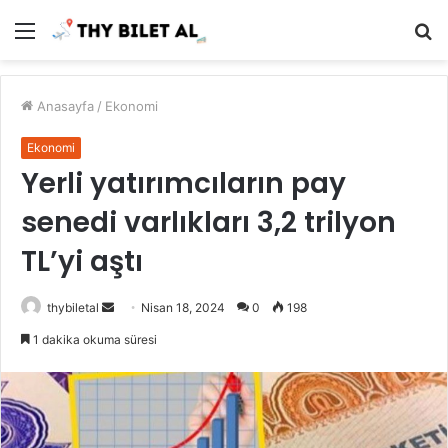
Menü
A
y
...
Anasayfa
/
Ekonomi
Ekonomi
Yerli yatırımcıların pay
senedi varlıkları 3,2 trilyon
TL’yi aştı
Bir
thybiletal
Nisan 18, 2024
0
198
e-
1 dakika okuma süresi
posta
göndermek