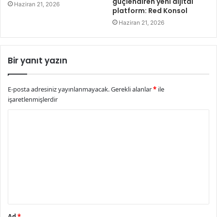
güçlendiren yeni dijital
Haziran 21, 2026
platform: Red Konsol
Haziran 21, 2026
Bir yanıt yazın
E-posta adresiniz yayınlanmayacak.
Gerekli alanlar
*
ile
işaretlenmişlerdir
Y
o
r
u
m
*
Ad
*