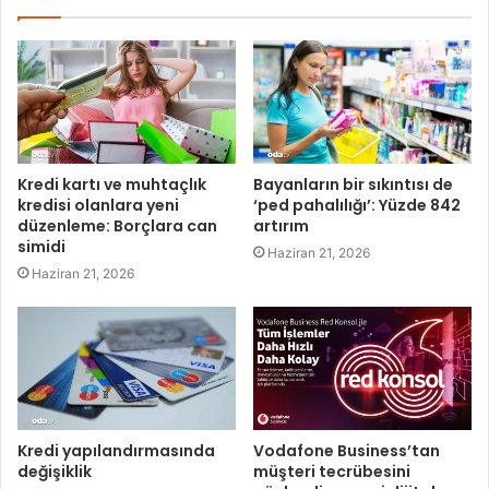
Kredi kartı ve muhtaçlık
Bayanların bir sıkıntısı de
kredisi olanlara yeni
‘ped pahalılığı’: Yüzde 842
düzenleme: Borçlara can
artırım
simidi
Haziran 21, 2026
Haziran 21, 2026
Kredi yapılandırmasında
Vodafone Business’tan
değişiklik
müşteri tecrübesini