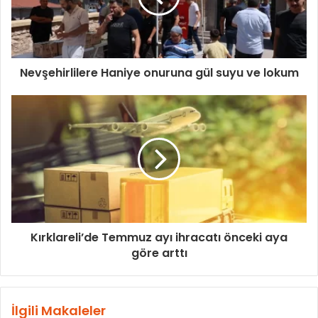
Nevşehirlilere Haniye onuruna gül suyu ve lokum
Kırklareli’de Temmuz ayı ihracatı önceki aya
göre arttı
İlgili Makaleler