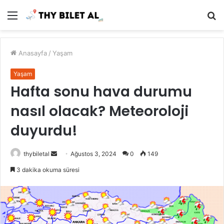
Menü
A
y
...
Anasayfa
/
Yaşam
Yaşam
Hafta sonu hava durumu
nasıl olacak? Meteoroloji
duyurdu!
Bir
thybiletal
Ağustos 3, 2024
0
149
e-
3 dakika okuma süresi
posta
göndermek