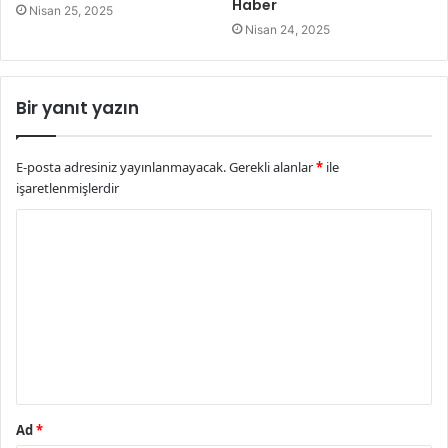
Haber
Nisan 25, 2025
Nisan 24, 2025
Bir yanıt yazın
E-posta adresiniz yayınlanmayacak.
Gerekli alanlar
*
ile
işaretlenmişlerdir
Y
o
r
u
m
*
Ad
*