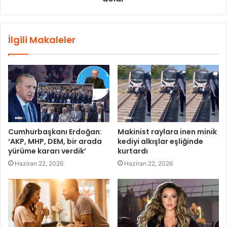
İlgili Makaleler
Cumhurbaşkanı Erdoğan:
Makinist raylara inen minik
‘AKP, MHP, DEM, bir arada
kediyi alkışlar eşliğinde
yürüme kararı verdik’
kurtardı
Haziran 22, 2026
Haziran 22, 2026