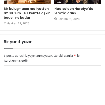
Bir buluşmanın maliyeti en
Hadise’den Harbiye’de
az 88 Euro… 67 kentte aşkın
‘erotik’ dans
bedeli ne kadar
Haziran 21, 2026
Haziran 22, 2026
Bir yanıt yazın
E-posta adresiniz yayınlanmayacak.
Gerekli alanlar
*
ile
işaretlenmişlerdir
Y
o
r
u
m
*