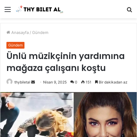
Menü
A
y
...
Anasayfa
/
Gündem
Gündem
Ünlü müzikçinin yardımına
mağaza çalışanı koştu
Bir
thybiletal
Nisan 9, 2025
0
151
Bir dakikadan az
e-
posta
göndermek