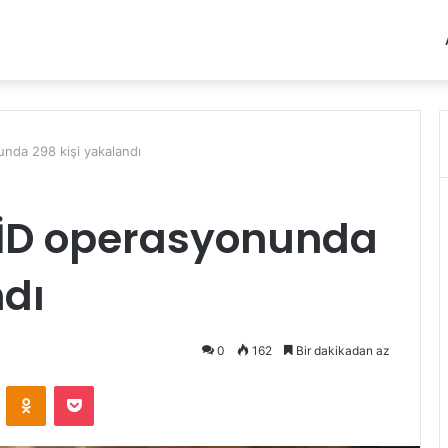
unda 298 kişi yakalandı
IŞİD operasyonunda
ndı
0
162
Bir dakikadan az
VKontakte
Odnoklassniki
Pocket