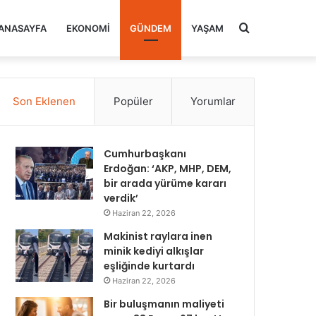
Arama
ANASAYFA
EKONOMI
GÜNDEM
YAŞAM
yap
Son Eklenen
Popüler
Yorumlar
...
Cumhurbaşkanı
Erdoğan: ‘AKP, MHP, DEM,
bir arada yürüme kararı
verdik’
Haziran 22, 2026
Makinist raylara inen
minik kediyi alkışlar
eşliğinde kurtardı
Haziran 22, 2026
Bir buluşmanın maliyeti