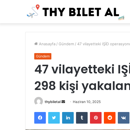
Anasayfa
/
Gündem
/
47 vilayetteki IŞİD operasyon
Gündem
47 vilayetteki 
298 kişi yakala
Bir
thybiletal
Haziran 10, 2025
e-
Facebook
Twitter
LinkedIn
Tumblr
Pinterest
Reddit
posta
göndermek