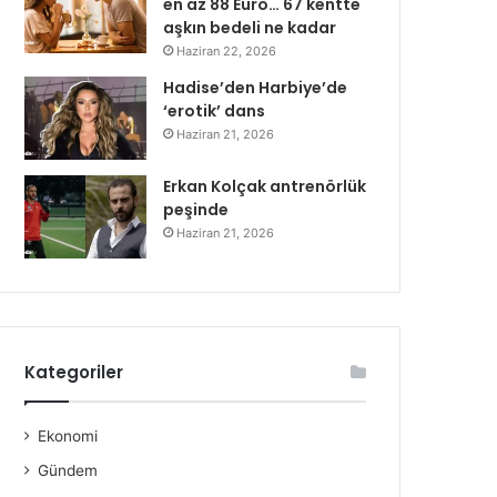
en az 88 Euro… 67 kentte
aşkın bedeli ne kadar
Haziran 22, 2026
Hadise’den Harbiye’de
‘erotik’ dans
Haziran 21, 2026
Erkan Kolçak antrenörlük
peşinde
Haziran 21, 2026
Kategoriler
Ekonomi
Gündem