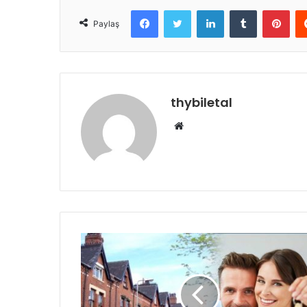
Facebook
Twitter
LinkedIn
Tumblr
Pint
Paylaş
thybiletal
Web
sitesi