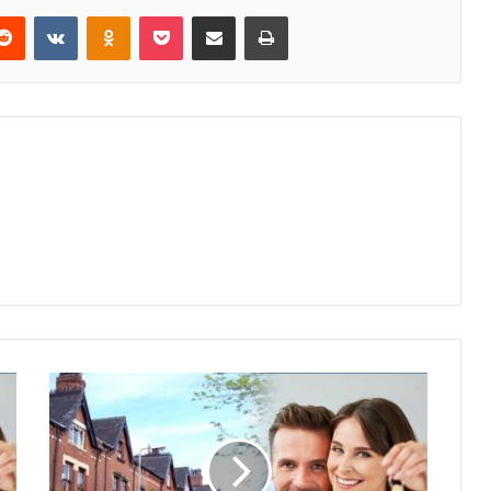
erest
Reddit
VKontakte
Odnoklassniki
Pocket
E-Posta ile paylaş
Yazdır