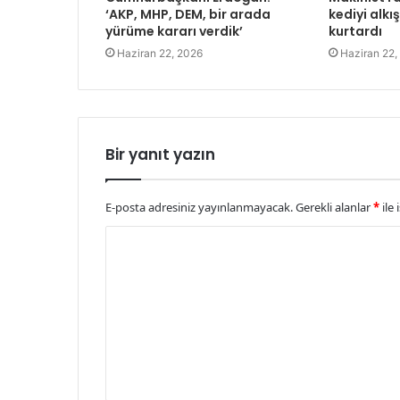
‘AKP, MHP, DEM, bir arada
kediyi alkı
yürüme kararı verdik’
kurtardı
Haziran 22, 2026
Haziran 22,
Bir yanıt yazın
E-posta adresiniz yayınlanmayacak.
Gerekli alanlar
*
ile 
Y
o
r
u
m
*