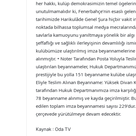
her hakkı, kulüp demokrasimizin temel ögeleri
unutulmamalıdır ki, Fenerbahçe’nin esaslı gele
tarihimizde Harikulâde Genel Şura hiçbir vakit 
noktada bilhassa toplumsal medya mecralarında ge
savlarla kamuoyunu yanıltmaya yönelik bir algı ç
şeffaflığı ve sağlıklı ilerleyişinin devamlılığı i
kulübümüze ulaştırılmış imza beyannamelerine da
alınmıştır. • Noter Tarafından Posta Yoluyla Tes
ulaştırılan beyannameler, Hukuk Departmanımız 
prestijiyle bu yolla 151 beyanname kulübe ulaşmı
Eliyle Teslim Alınan Beyanname: Yüksek Divan K
tarafından Hukuk Departmanımıza imza karşılığın
78 beyanname alınmış ve kayda geçirilmiştir. B
edilen toplam imza beyannamesi sayısı 229’dur. 
çerçevede yürütülmeye devam edecektir.
Kaynak : Oda TV