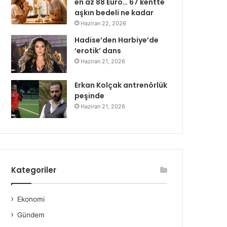
en az 88 Euro… 67 kentte
aşkın bedeli ne kadar
Haziran 22, 2026
Hadise’den Harbiye’de
‘erotik’ dans
Haziran 21, 2026
Erkan Kolçak antrenörlük
peşinde
Haziran 21, 2026
Kategoriler
Ekonomi
Gündem