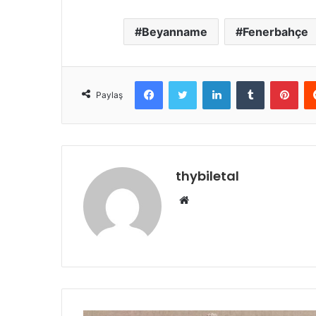
Beyanname
Fenerbahçe
Facebook
Twitter
LinkedIn
Tumblr
Pint
Paylaş
thybiletal
Web
sitesi