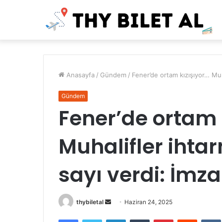
Anasayfa
/
Gündem
/
Fener’de ortam kızışıyor… Muh
Gündem
Fener’de ortam 
Muhalifler ihta
sayı verdi: İmz
Bir
thybiletal
Haziran 24, 2025
e-
Facebook
Twitter
LinkedIn
Tumblr
Pinterest
Reddit