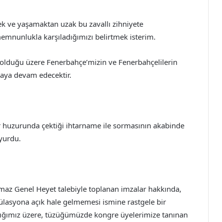
k ve yaşamaktan uzak bu zavallı zihniyete
mnunlukla karşıladığımızı belirtmek isterim.
olduğu üzere Fenerbahçe’mizin ve Fenerbahçelilerin
aya devam edecektir.
er huzurunda çektiği ihtarname ile sormasının akabinde
yurdu.
lmaz Genel Heyet talebiyle toplanan imzalar hakkında,
ülasyona açık hale gelmemesi ismine rastgele bir
dığımız üzere, tüzüğümüzde kongre üyelerimize tanınan