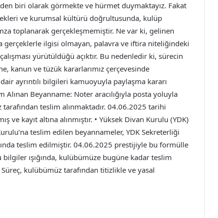
nden biri olarak görmekte ve hürmet duymaktayız. Fakat
nekleri ve kurumsal kültürü doğrultusunda, kulüp
imza toplanarak gerçekleşmemiştir. Ne var ki, gelinen
rçeklerle ilgisi olmayan, palavra ve iftira niteliğindeki
alışması yürütüldüğü açıktır. Bu nedenledir ki, sürecin
smine, kanun ve tüzük kararlarımız çerçevesinde
ir ayrıntılı bilgileri kamuoyuyla paylaşma kararı
lim Alınan Beyanname: Noter aracılığıyla posta yoluyla
tarafından teslim alınmaktadır. 04.06.2025 tarihi
ş ve kayıt altına alınmıştır. • Yüksek Divan Kurulu (YDK)
urulu’na teslim edilen beyannameler, YDK Sekreterliği
da teslim edilmiştir. 04.06.2025 prestijiyle bu formülle
u bilgiler ışığında, kulübümüze bugüne kadar teslim
Süreç, kulübümüz tarafından titizlikle ve yasal