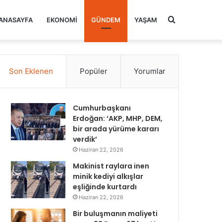
Arama
ANASAYFA
EKONOMI
GÜNDEM
YAŞAM
yap
Son Eklenen
Popüler
Yorumlar
...
Cumhurbaşkanı
Erdoğan: ‘AKP, MHP, DEM,
bir arada yürüme kararı
verdik’
Haziran 22, 2026
Makinist raylara inen
minik kediyi alkışlar
eşliğinde kurtardı
Haziran 22, 2026
Bir buluşmanın maliyeti