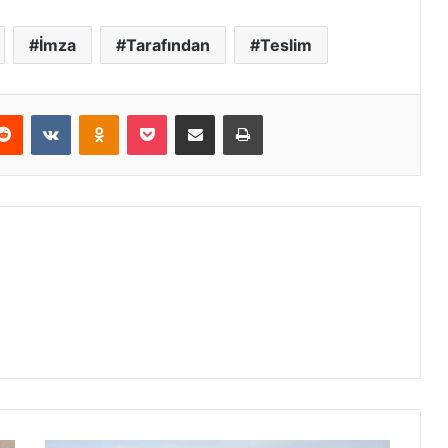
İmza
Tarafından
Teslim
erest
Reddit
VKontakte
Odnoklassniki
Pocket
E-Posta ile paylaş
Yazdır