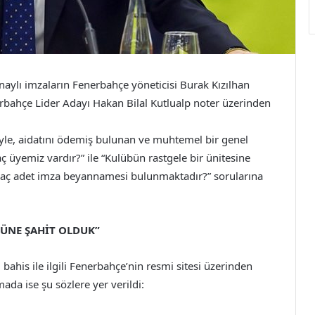
naylı imzaların Fenerbahçe yöneticisi Burak Kızılhan
erbahçe Lider Adayı Hakan Bilal Kutlualp noter üzerinden
yle, aidatını ödemiş bulunan ve muhtemel bir genel
üyemiz vardır?” ile “Kulübün rastgele bir ünitesine
un kaç adet imza beyannamesi bulunmaktadır?” sorularına
ĞÜNE ŞAHİT OLDUK”
ahis ile ilgili Fenerbahçe’nin resmi sitesi üzerinden
mada ise şu sözlere yer verildi: