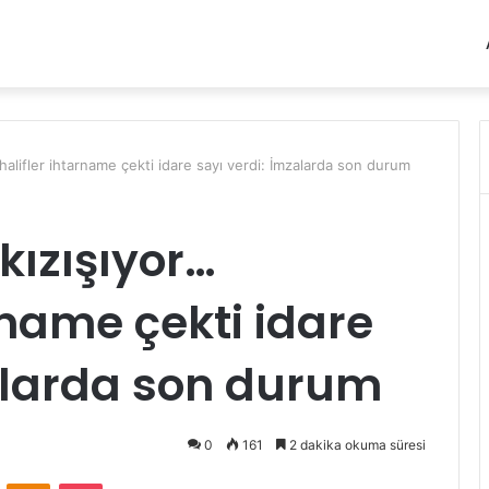
alifler ihtarname çekti idare sayı verdi: İmzalarda son durum
kızışıyor…
rname çekti idare
alarda son durum
0
161
2 dakika okuma süresi
VKontakte
Odnoklassniki
Pocket